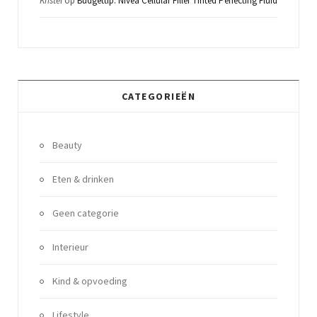
Kristel
op
Budgettip: Nivea Cellular Filler Tinted Perfecting Fluid
CATEGORIEËN
Beauty
Eten & drinken
Geen categorie
Interieur
Kind & opvoeding
Lifestyle