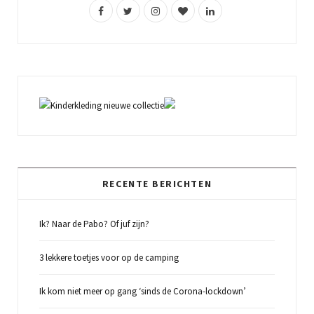
F
T
I
B
L
a
w
n
l
i
c
i
s
o
n
e
t
t
g
k
b
t
a
L
e
o
e
g
o
d
o
r
r
v
I
k
a
i
n
RECENTE BERICHTEN
m
n
Ik? Naar de Pabo? Of juf zijn?
3 lekkere toetjes voor op de camping
Ik kom niet meer op gang ‘sinds de Corona-lockdown’