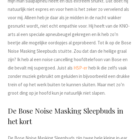
mijn man slaapapneu heeft en dus extreem snurkt. Dat doet hij
natuurlijk niet expres en voor hem is het zeker zo vervelend als
voor mij. Alleen heb je daar als je midden in de nacht wakker
gesnurkt wordt, niet echt empathie voor. Hij heeft van de KNO-
arts al een speciale apneubeugel gekregen en ik heb zo’n
beetje alle mogelijke oordopjes al geprobeerd. Tot ik op de Bose
Noise Masking Sleepbuds stuitte. Zou dat dan de heilige graal
zijn? Ik heb al een noise cancelling hoofdtelefoon van Bose en
die bevalt mij supergoed. Juist als
HSP-er
heb ik die zelfs vaak
zonder muziek gebruikt om geluiden in bijvoorbeeld een drukke
trein of op het werk buiten te kunnen sluiten. Maar met zo’n
groot ding op je hoofd kun je natuurlijk niet slapen.
De Bose Noise Masking Sleepbuds in
het kort
De Bose Noise Masking Sleepbuds zijn twee hele kleine in-ear